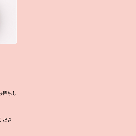
お待ちし
くださ