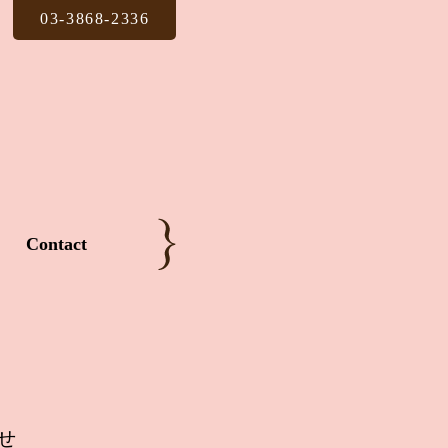
03-3868-2336
Contact
せ